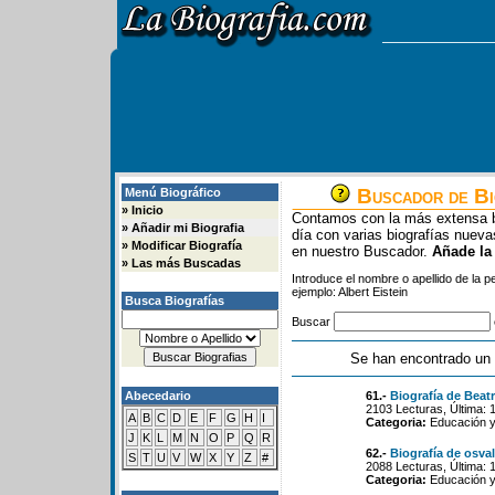
Buscador de Bi
Menú Biográfico
»
Inicio
Contamos con la más extensa b
»
Añadir mi Biografia
día con varias biografías nue
»
Modificar Biografía
en nuestro Buscador.
Añade la
»
Las más Buscadas
Introduce el nombre o apellido de la 
ejemplo: Albert Eistein
Busca Biografías
Buscar
Se han encontrado un 
Abecedario
61.-
Biografía de Beatr
2103 Lecturas, Última: 
A
B
C
D
E
F
G
H
I
Categoria:
Educación y
J
K
L
M
N
O
P
Q
R
62.-
Biografía de osva
S
T
U
V
W
X
Y
Z
#
2088 Lecturas, Última: 
Categoria:
Educación y