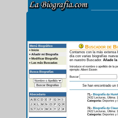
Buscador de Bi
Menú Biográfico
»
Inicio
Contamos con la más extensa b
»
Añadir mi Biografia
día con varias biografías nue
»
Modificar Biografía
en nuestro Buscador.
Añade la
»
Las más Buscadas
Introduce el nombre o apellido de la 
ejemplo: Albert Eistein
Busca Biografías
Buscar
Se han encontrado un t
Abecedario
71.-
Biografía de Hum
2432 Lecturas, Última: 
A
B
C
D
E
F
G
H
I
Categoria:
Deportes y 
J
K
L
M
N
O
P
Q
R
72.-
Biografía de Clau
S
T
U
V
W
X
Y
Z
#
2422 Lecturas, Última: 
Categoria:
Deportes y 