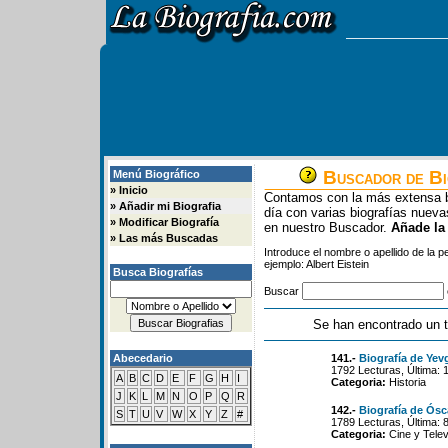
Buscador de Bi
Menú Biográfico
»
Inicio
Contamos con la más extensa b
»
Añadir mi Biografia
día con varias biografías nue
»
Modificar Biografía
en nuestro Buscador.
Añade la
»
Las más Buscadas
Introduce el nombre o apellido de la 
ejemplo: Albert Eistein
Busca Biografías
Buscar
Se han encontrado un t
Abecedario
141.-
Biografía de Yev
1792 Lecturas, Última: 
A
B
C
D
E
F
G
H
I
Categoria:
Historia
J
K
L
M
N
O
P
Q
R
142.-
Biografía de Ósc
S
T
U
V
W
X
Y
Z
#
1789 Lecturas, Última: 
Categoria:
Cine y Telev