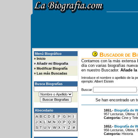
Buscador de Bi
Menú Biográfico
»
Inicio
Contamos con la más extensa b
»
Añadir mi Biografia
día con varias biografías nue
»
Modificar Biografía
en nuestro Buscador.
Añade la
»
Las más Buscadas
Introduce el nombre o apellido de la 
ejemplo: Albert Eistein
Busca Biografías
Buscar
Se han encontrado un t
Abecedario
1651.-
Biografía de W
957 Lecturas, Última: 
A
B
C
D
E
F
G
H
I
Categoria:
Cine y Tele
J
K
L
M
N
O
P
Q
R
1652.-
Biografía de W
S
T
U
V
W
X
Y
Z
#
956 Lecturas, Última: 
Categoria:
Historia