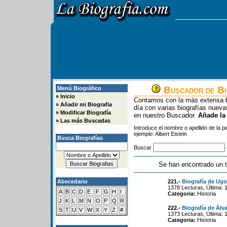
Buscador de Bi
Menú Biográfico
»
Inicio
Contamos con la más extensa b
»
Añadir mi Biografia
día con varias biografías nue
»
Modificar Biografía
en nuestro Buscador.
Añade la
»
Las más Buscadas
Introduce el nombre o apellido de la 
ejemplo: Albert Eistein
Busca Biografías
Buscar
Se han encontrado un t
Abecedario
221.-
Biografía de Ugo
1378 Lecturas, Última: 
A
B
C
D
E
F
G
H
I
Categoria:
Historia
J
K
L
M
N
O
P
Q
R
222.-
Biografía de Álv
S
T
U
V
W
X
Y
Z
#
1373 Lecturas, Última: 
Categoria:
Historia