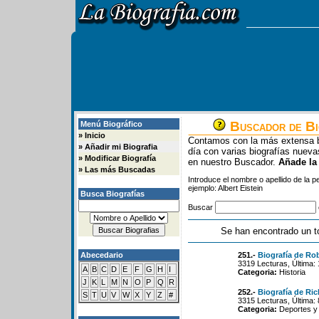
Buscador de Bi
Menú Biográfico
»
Inicio
Contamos con la más extensa b
»
Añadir mi Biografia
día con varias biografías nue
»
Modificar Biografía
en nuestro Buscador.
Añade la
»
Las más Buscadas
Introduce el nombre o apellido de la 
ejemplo: Albert Eistein
Busca Biografías
Buscar
Se han encontrado un t
Abecedario
251.-
Biografía de Ro
3319 Lecturas, Última:
A
B
C
D
E
F
G
H
I
Categoria:
Historia
J
K
L
M
N
O
P
Q
R
252.-
Biografía de Ri
S
T
U
V
W
X
Y
Z
#
3315 Lecturas, Última:
Categoria:
Deportes y