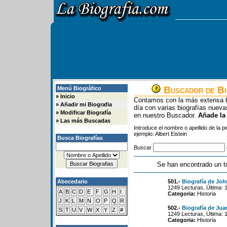
Buscador de Bi
Menú Biográfico
»
Inicio
Contamos con la más extensa b
»
Añadir mi Biografia
día con varias biografías nue
»
Modificar Biografía
en nuestro Buscador.
Añade la
»
Las más Buscadas
Introduce el nombre o apellido de la 
ejemplo: Albert Eistein
Busca Biografías
Buscar
Se han encontrado un t
Abecedario
501.-
Biografía de Jo
1249 Lecturas, Última: 
A
B
C
D
E
F
G
H
I
Categoria:
Historia
J
K
L
M
N
O
P
Q
R
502.-
Biografía de Jua
S
T
U
V
W
X
Y
Z
#
1249 Lecturas, Última: 
Categoria:
Historia