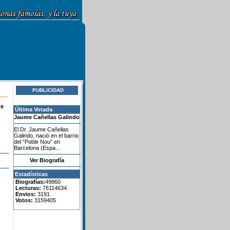
PUBLICIDAD
de
Última Votada
Jaume Cañellas Galindo
El Dr. Jaume Cañellas
Galindo, nació en el barrio
del “Poble Nou” en
Barcelona (Espa...
Ver Biografía
Estadísticas
Biografías:
49860
Lecturas:
76114634
Envios:
3191
Votos:
3159405