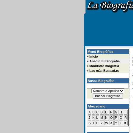
Menú Biográfico
»
Inicio
»
Añadir mi Biografia
»
Modificar Biografía
»
Las más Buscadas
Busca Biografías
Abecedario
A
B
C
D
E
F
G
H
I
J
K
L
M
N
O
P
Q
R
S
T
U
V
W
X
Y
Z
#