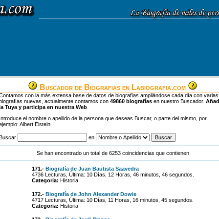
Buscador de Biografias en Labiografia.com
Contamos con la más extensa base de datos de biografías ampliándose cada día con varias
biografías nuevas, actualmente contamos con
49860 biografías
en nuestro Buscador.
Aña
la Tuya y participa en nuestra Web
Introduce el nombre o apellido de la persona que deseas Buscar, o parte del mismo, por
ejemplo: Albert Eistein
Buscar
en
Se han encontrado un total de 6253 coincidencias que contienen
171.-
Biografía de Juan Bautista Saavedra
4736 Lecturas, Última: 10 Días, 12 Horas, 46 minutos, 46 segundos.
Categoria:
Historia
172.-
Biografía de John Alexander Dowie
4717 Lecturas, Última: 10 Días, 11 Horas, 16 minutos, 45 segundos.
Categoria:
Historia