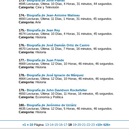
173.-
Biografía de Jordi Planas
4695 Lecturas, Última: 10 Días, 4 Horas, 31 minutos, 44 segundos.
Categoria:
Cine y Televisión
174.-
Biografía de Jean-Antoine Watteau
4693 Lecturas, Última: 11 Días, 1 Horas, 31 minutos, 45 segundos.
Categoria:
Arte
175.-
Biografía de Jean Rey
4674 Lecturas, Última: 10 Días, 4 Horas, 31 minutos, 45 segundos.
Categoria:
Historia
176.-
Biografía de José Damián Ortiz de Castro
4670 Lecturas, Última: 11 Días, 7 Horas, 16 minutos, 46 segundos.
Categoria:
Historia
177.-
Biografía de Juan Friede
4669 Lecturas, Última: 12 Días, 10 Horas, 46 minutos, 46 segundos.
Categoria:
Historia
178.-
Biografía de José Ignacio de Márquez
4664 Lecturas, Última: 12 Días, 10 Horas, 46 minutos, 46 segundos.
Categoria:
Historia
179.-
Biografía de John Davidson Rockefeller
4650 Lecturas, Última: 10 Días, 11 Horas, 16 minutos, 45 segundos.
Categoria:
Economía y Política
180.-
Biografía de Jerónimo de Uztáriz
4635 Lecturas, Última: 12 Días, 5 Horas, 46 minutos, 46 segundos.
Categoria:
Historia
«1
«-10
Página:
13
-
14
-
15
-
16
-
17
-
18
-
19
-
20
-
21
-
22
-
23
+10»
626»