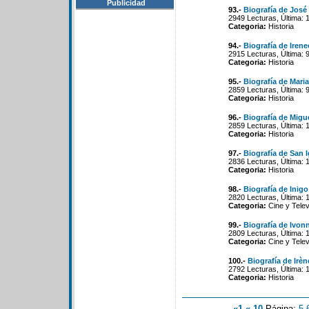
Publicidad
93.-
Biografía de José 
2949 Lecturas, Última: 
Categoria:
Historia
94.-
Biografía de Irene
2915 Lecturas, Última: 
Categoria:
Historia
95.-
Biografía de Maria
2859 Lecturas, Última: 
Categoria:
Historia
96.-
Biografía de Migue
2859 Lecturas, Última: 
Categoria:
Historia
97.-
Biografía de San 
2836 Lecturas, Última: 
Categoria:
Historia
98.-
Biografía de Inig
2820 Lecturas, Última: 
Categoria:
Cine y Telev
99.-
Biografía de Ivon
2809 Lecturas, Última: 
Categoria:
Cine y Telev
100.-
Biografía de Irèn
2792 Lecturas, Última: 
Categoria:
Historia
«1
«-10
Página:
5
-