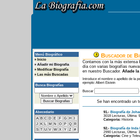
Buscador de Bi
Menú Biográfico
»
Inicio
Contamos con la más extensa b
»
Añadir mi Biografia
día con varias biografías nue
»
Modificar Biografía
en nuestro Buscador.
Añade la
»
Las más Buscadas
Introduce el nombre o apellido de la 
ejemplo: Albert Eistein
Busca Biografías
Buscar
Se han encontrado un t
Abecedario
91.-
Biografía de Joh
3018 Lecturas, Última: 
A
B
C
D
E
F
G
H
I
Categoria:
Historia
J
K
L
M
N
O
P
Q
R
92.-
Biografía de Ind
S
T
U
V
W
X
Y
Z
#
2990 Lecturas, Última: 
Categoria:
Cine y Telev