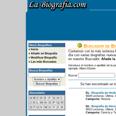
Buscador de Bi
Menú Biográfico
»
Inicio
Contamos con la más extensa b
»
Añadir mi Biografia
día con varias biografías nue
»
Modificar Biografía
en nuestro Buscador.
Añade la
»
Las más Buscadas
Introduce el nombre o apellido de la 
ejemplo: Albert Eistein
Busca Biografías
Buscar
Se han encontrado un t
Abecedario
61.-
Biografía de Herác
6828 Lecturas, Última: 
A
B
C
D
E
F
G
H
I
Categoria:
Historia
J
K
L
M
N
O
P
Q
R
62.-
Biografía de Henr
S
T
U
V
W
X
Y
Z
#
6810 Lecturas, Última: 
Categoria:
Ciencía y T