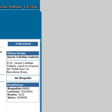
PUBLICIDAD
de
Última Votada
Jaume Cañellas Galindo
El Dr. Jaume Cañellas
Galindo, nació en el barrio
del “Poble Nou” en
Barcelona (Espa...
Ver Biografía
Estadísticas
Biografías:
49860
Lecturas:
76114634
Envios:
3191
Votos:
3159405