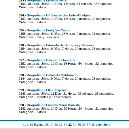
323.-
Biografía de Ernesto Deira
2163 Lecturas, Última: 10 Días, 1 Horas, 54 minutos, 22 segundos.
Categoria:
Historia
324.-
Biografía de Ulf Svante Von Euler-Chelpin
2161 Lecturas, Última: 12 Días, 1 Horas, 9 minutos, 22 segundos.
Categoria:
Historia
325.-
Biografía de Emily VanCamp
2155 Lecturas, Última: 8 Días, 23 Horas, 9 minutos, 21 segundos.
Categoria:
Cine y Televisión
326.-
Biografía de Eduardo de Hinojosa y Naveros
2154 Lecturas, Última: 9 Días, 7 Horas, 24 minutos, 23 segundos.
Categoria:
Historia
327.-
Biografía de Esteban Echeverría
2152 Lecturas, Última: 10 Días, 16 Horas, 54 minutos, 22 segundos.
Categoria:
Historia
328.-
Biografía de Estuardo Maldonado
2144 Lecturas, Última: 9 Días, 7 Horas, 24 minutos, 23 segundos.
Categoria:
Historia
329.-
Biografía de Ella Fitzgerald
2143 Lecturas, Última: 11 Días, 21 Horas, 39 minutos, 23 segundos.
Categoria:
Deportes y Espectáculos
330.-
Biografía de Ernesto Mario Barreda
2142 Lecturas, Última: 14 Días, 20 Horas, 24 minutos, 21 segundos.
Categoria:
Historia
«1
«-10
Página:
28
-
29
-
30
-
31
-
32
-
33
-
34
-
35
-
36
-
37
-
38
+10»
304»