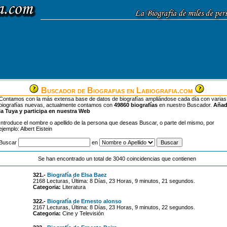
Buscador de Biografias en Labiografia.com
Contamos con la más extensa base de datos de biografías ampliándose cada día con varias
biografías nuevas, actualmente contamos con
49860 biografías
en nuestro Buscador.
Aña
la Tuya y participa en nuestra Web
Introduce el nombre o apellido de la persona que deseas Buscar, o parte del mismo, por
ejemplo: Albert Eistein
Buscar
en
Se han encontrado un total de 3040 coincidencias que contienen
321.-
Biografía de Elsa Baez
2168 Lecturas, Última: 8 Días, 23 Horas, 9 minutos, 21 segundos.
Categoria:
Literatura
322.-
Biografía de Ernesto alonso
2167 Lecturas, Última: 8 Días, 23 Horas, 9 minutos, 22 segundos.
Categoria:
Cine y Televisión