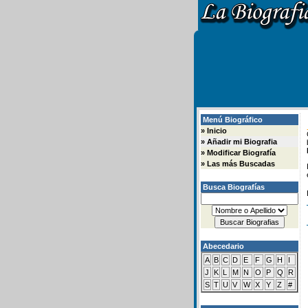
Menú Biográfico
»
Inicio
»
Añadir mi Biografia
»
Modificar Biografía
»
Las más Buscadas
Busca Biografías
Abecedario
A
B
C
D
E
F
G
H
I
J
K
L
M
N
O
P
Q
R
S
T
U
V
W
X
Y
Z
#