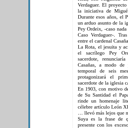
Verdaguer. El proyecto 
la iniciativa de Migué
Durante esos años, el P
un arduo asunto de la ig
Pey Ordeix, -caso nada 
Caso Verdaguer-. Tras
entre el cardenal Casaña
La Rota, el jesuita y a
el sacrílego Pey Ord
sacerdote, renunciarí
Casañas, a modo de p
temporal de seis me
protagonizará el pri
sacerdote de la iglesia c
En 1903, con motivo d
de Su Santidad el Pap
rinde un homenaje lit
célebre artículo León XI
… llevó más lejos que na
Suya es la frase de q
presente con los exces