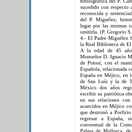
bibliográfica del P. Cá
sucedido con respecto a
reconocida y sentenciad
del P. Miguélez, hist
lugar por las mismas 
omitirla. (P. Gregorio 
4.- El Padre Miguélez h
la Real Biblioteca de El
A la edad de 45 año
Monseñor D. Ignacio M
de Potosí, con el manda
Española, relacionada c
España en Méjico, en lo
de San Luís y la de T
México dos años regis
escribir su patriótica 
en sus relaciones con
acaecidos en Méjico co
que destronó a Porfirio
regresar a España, s
conventual de la Comu
Palma de Mallorca, de