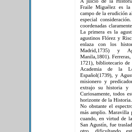
A juicio de la Histor
Fraile Miguélez es la
campo de la erudición a
especial consideració
coordenadas claramente
La primera es la agust
agustinos Flórez y Ris
enlaza con los histo
Madrid,1735) y Ag
Manila,1801). Ferreras,
1721), bibliotecario de
Academia de la Le
Español(1739), y Agus
misionero y predicado
extrajo su historia y
Curiosamente, todos est
horizonte de la Historia.
No obstante el espectr
más amplio. Maravilla p
cuando, en virtud de l
San Agustín, fue trasla
otro, dificultando e