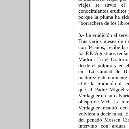
viajes se sirvió el
conocimientos eruditos y
porque la pluma ha sid
“borrachera de los libro
3.- La erudición al servi
Tras varios meses de d
con 34 años, recibe la 
los P.P. Agustinos tenía
Madrid. En el Oratorio 
desde el púlpito y en e
en “La Ciudad de Dio
madurez y de eminente e
el de la erudición al s
que el Padre Miguélez
Verdaguer en su calvari
obispo de Vich. La inte
Verdaguer resultó dec
volviera a decir misa. 
del penado Mossèn Cin
intervino con arduas 