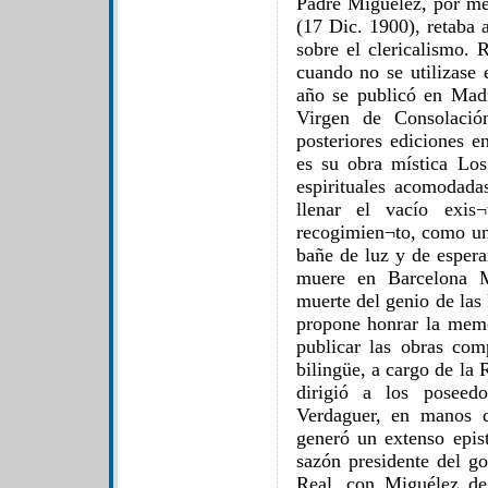
Padre Miguélez, por me
(17 Dic. 1900), retaba a
sobre el clericalismo. 
cuando no se utilizase 
año se publicó en Madr
Virgen de Consolació
posteriores ediciones 
es su obra mística Los
espirituales acomodada
llenar el vacío exis
recogimien¬to, como un 
bañe de luz y de espera
muere en Barcelona M
muerte del genio de las 
propone honrar la memo
publicar las obras com
bilingüe, a cargo de la
dirigió a los poseed
Verdaguer, en manos d
generó un extenso epis
sazón presidente del g
Real, con Miguélez de