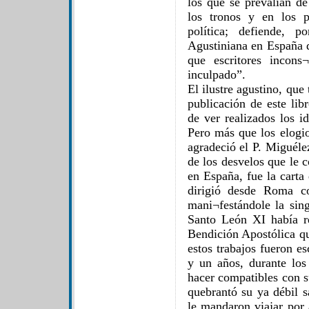
los que se prevalían d
los tronos y en los 
política; defiende, 
Agustiniana en España 
que escritores incons
inculpado”.
El ilustre agustino, que 
publicación de este lib
de ver realizados los i
Pero más que los elogi
agradeció el P. Miguéle
de los desvelos que le 
en España, fue la cart
dirigió desde Roma c
mani¬festándole la sin
Santo León XI había r
Bendición Apostólica q
estos trabajos fueron esc
y un años, durante los
hacer compatibles con s
quebrantó su ya débil sa
le mandaron viajar por