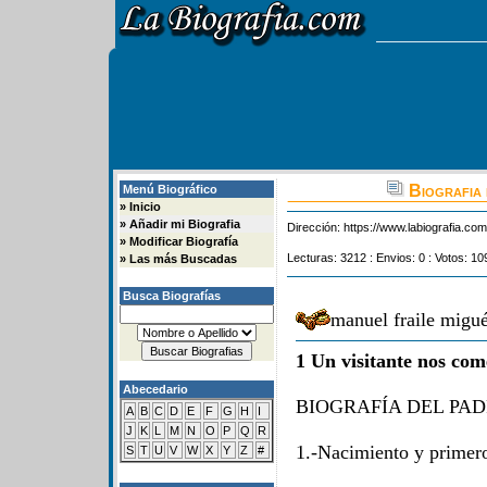
Biografia 
Menú Biográfico
»
Inicio
»
Añadir mi Biografia
Dirección:
https://www.labiografia.co
»
Modificar Biografía
Lecturas: 3212 : Envios: 0 : Votos: 10
»
Las más Buscadas
Busca Biografías
manuel fraile migu
1 Un visitante nos com
Abecedario
BIOGRAFÍA DEL PA
A
B
C
D
E
F
G
H
I
J
K
L
M
N
O
P
Q
R
1.-Nacimiento y primero
S
T
U
V
W
X
Y
Z
#