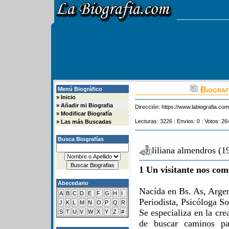
Biografi
Menú Biográfico
»
Inicio
»
Añadir mi Biografia
Dirección:
https://www.labiografia.co
»
Modificar Biografía
Lecturas: 3226 : Envios: 0 : Votos: 26
»
Las más Buscadas
Busca Biografías
liliana almendros (1
1 Un visitante nos com
Abecedario
Nacída en Bs. As, Argen
A
B
C
D
E
F
G
H
I
Periodista, Psicóloga So
J
K
L
M
N
O
P
Q
R
Se especializa en la cr
S
T
U
V
W
X
Y
Z
#
de buscar caminos pa