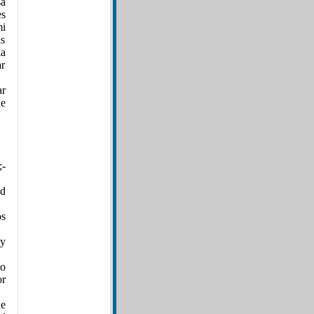
sa
es
mi
s
la
ar
ar
de
-
ad
os
 y
go
or
de