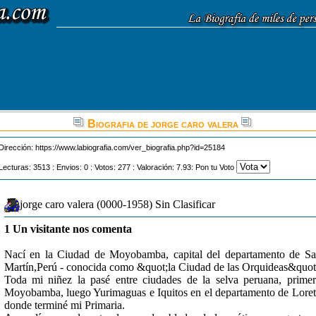
Biografia de jorge caro valera
Dirección:
https://www.labiografia.com/ver_biografia.php?id=25184
Lecturas: 3513 : Envios: 0 : Votos: 277 : Valoración: 7.93: Pon tu Voto
jorge caro valera (0000-1958) Sin Clasificar
1 Un visitante nos comenta
Nací en la Ciudad de Moyobamba, capital del departamento de S
Martín,Perú - conocida como &quot;la Ciudad de las Orquideas&quot
Toda mi niñez la pasé entre ciudades de la selva peruana, prime
Moyobamba, luego Yurimaguas e Iquitos en el departamento de Lore
donde terminé mi Primaria.