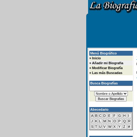
Menú Biográfico
»
Inicio
»
Añadir mi Biografia
»
Modificar Biografía
»
Las más Buscadas
Busca Biografías
Abecedario
A
B
C
D
E
F
G
H
I
J
K
L
M
N
O
P
Q
R
S
T
U
V
W
X
Y
Z
#