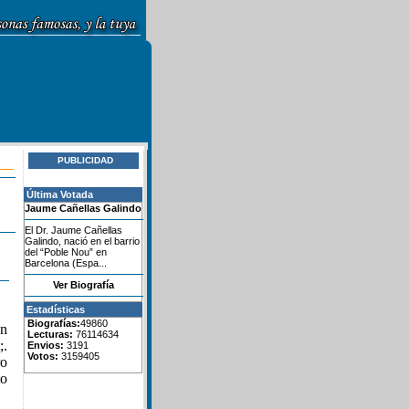
PUBLICIDAD
Última Votada
Jaume Cañellas Galindo
El Dr. Jaume Cañellas
Galindo, nació en el barrio
del “Poble Nou” en
Barcelona (Espa...
Ver Biografía
Estadísticas
Biografías:
49860
an
Lecturas:
76114634
;.
Envios:
3191
Votos:
3159405
ro
to