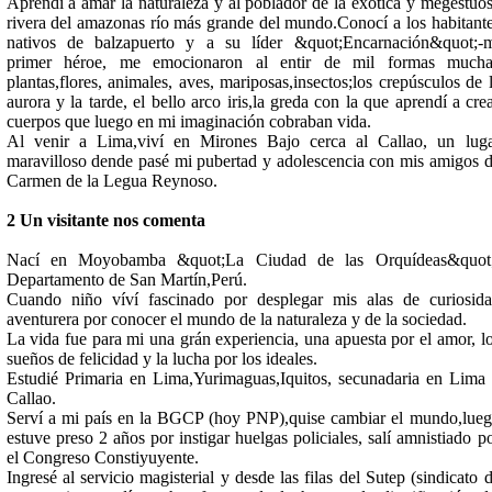
Aprendí a amar la naturaleza y al poblador de la exótica y megestuo
rivera del amazonas río más grande del mundo.Conocí a los habitant
nativos de balzapuerto y a su líder &quot;Encarnación&quot;-
primer héroe, me emocionaron al entir de mil formas mucha
plantas,flores, animales, aves, mariposas,insectos;los crepúsculos de 
aurora y la tarde, el bello arco iris,la greda con la que aprendí a cre
cuerpos que luego en mi imaginación cobraban vida.
Al venir a Lima,viví en Mirones Bajo cerca al Callao, un lug
maravilloso dende pasé mi pubertad y adolescencia con mis amigos 
Carmen de la Legua Reynoso.
2 Un visitante nos comenta
Nací en Moyobamba &quot;La Ciudad de las Orquídeas&quot;
Departamento de San Martín,Perú.
Cuando niño víví fascinado por desplegar mis alas de curiosid
aventurera por conocer el mundo de la naturaleza y de la sociedad.
La vida fue para mi una grán experiencia, una apuesta por el amor, l
sueños de felicidad y la lucha por los ideales.
Estudié Primaria en Lima,Yurimaguas,Iquitos, secunadaria en Lima
Callao.
Serví a mi país en la BGCP (hoy PNP),quise cambiar el mundo,lue
estuve preso 2 años por instigar huelgas policiales, salí amnistiado p
el Congreso Constiyuyente.
Ingresé al servicio magisterial y desde las filas del Sutep (sindicato 