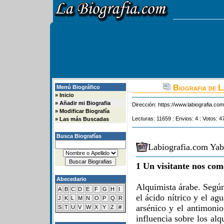
Biografia de L
Menú Biográfico
»
Inicio
»
Añadir mi Biografia
Dirección:
https://www.labiografia.co
»
Modificar Biografía
Lecturas: 11659 : Envios: 4 : Votos: 4
»
Las más Buscadas
Busca Biografías
Labiografia.com Yab
1 Un visitante nos com
Abecedario
Alquimista árabe. Según
A
B
C
D
E
F
G
H
I
el ácido nítrico y el ag
J
K
L
M
N
O
P
Q
R
arsénico y el antimonio
S
T
U
V
W
X
Y
Z
#
influencia sobre los al