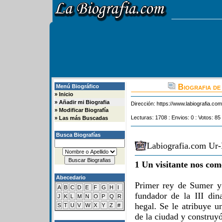
Biografia de
Menú Biográfico
»
Inicio
»
Añadir mi Biografia
Dirección:
https://www.labiografia.co
»
Modificar Biografía
Lecturas: 1708 : Envios: 0 : Votos: 85
»
Las más Buscadas
Busca Biografías
Labiografia.com Ur
1 Un visitante nos com
Abecedario
Primer rey de Sumer y
A
B
C
D
E
F
G
H
I
fundador de la III din
J
K
L
M
N
O
P
Q
R
hegal. Se le atribuye u
S
T
U
V
W
X
Y
Z
#
de la ciudad y construyó