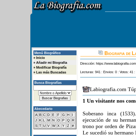
Biografia de L
Menú Biográfico
»
Inicio
»
Añadir mi Biografia
Dirección:
https://www.labiografia.co
»
Modificar Biografía
Lecturas: 941 : Envios: 0 : Votos: 41 :
»
Las más Buscadas
Busca Biografías
Labiografia.com Túp
1 Un visitante nos com
Abecedario
Soberano inca (1533)
A
B
C
D
E
F
G
H
I
ejecución de su herman
J
K
L
M
N
O
P
Q
R
trono por orden de Piza
S
T
U
V
W
X
Y
Z
#
Le sucedió su hermano 