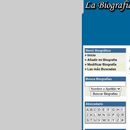
Menú Biográfico
»
Inicio
»
Añadir mi Biografia
»
Modificar Biografía
»
Las más Buscadas
Busca Biografías
Abecedario
A
B
C
D
E
F
G
H
I
J
K
L
M
N
O
P
Q
R
S
T
U
V
W
X
Y
Z
#