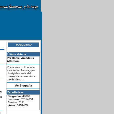
PUBLICIDAD
Última Votada
Per Daniel Amadeus
Atterbom
Poeta sueco. Fundó la
asociación Aurora, que
divulgó las tesis del
romanticismo alemán a
través de s...
Ver Biografía
 y
Estadísticas
en
Biografías:
49860
Lecturas:
76114634
Envios:
3191
Votos:
3159405