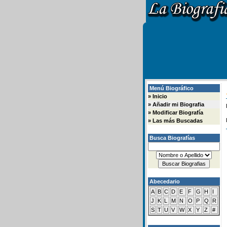
Menú Biográfico
»
Inicio
»
Añadir mi Biografia
»
Modificar Biografía
»
Las más Buscadas
Busca Biografías
Abecedario
A
B
C
D
E
F
G
H
I
J
K
L
M
N
O
P
Q
R
S
T
U
V
W
X
Y
Z
#