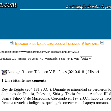
Biografia de Labiografia.com Tolomeo V Epífanes
Dirección:
https://www.labiografia.com/ver_biografia.php?id=22913
Lecturas: 939 : Envios: 0 : Votos: 41 : Valoración: 8.56: Pon tu Voto
Labiografia.com Tolomeo V Epífanes (0210-0181) Historia
1 Un visitante nos comenta
Rey de Egipto (204-181 a.J.C.). Durante su minoridad se perdieron l
dominios de Fenicia, Palestina, Siria y Tracia frente a Antíoco III 
Siria y Filipo V de Macedonia. Coronado en 197 a.J.C., hubo de hac
frente a revueltas indígenas, que logró someter con el apoyo romano.