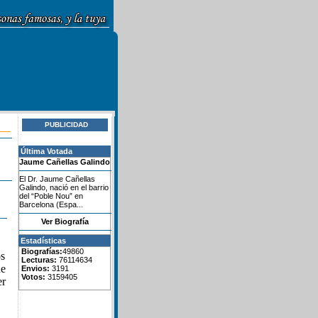
PUBLICIDAD
Última Votada
Jaume Cañellas Galindo
El Dr. Jaume Cañellas
Galindo, nació en el barrio
del “Poble Nou” en
Barcelona (Espa...
Ver Biografía
Estadísticas
Biografías:
49860
os
Lecturas:
76114634
de
Envios:
3191
Votos:
3159405
er