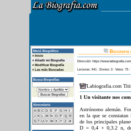
Biografia 
Menú Biográfico
»
Inicio
»
Añadir mi Biografia
Dirección:
https://www.labiografia.co
»
Modificar Biografía
Lecturas: 941 : Envios: 0 : Votos: 75 :
»
Las más Buscadas
Busca Biografías
Labiografia.com Titi
1 Un visitante nos com
Abecedario
Astrónomo alemán. For
A
B
C
D
E
F
G
H
I
en la que se constatan 
J
K
L
M
N
O
P
Q
R
de los principales plane
S
T
U
V
W
X
Y
Z
#
D = 0,4 + 0,3.2 n, do