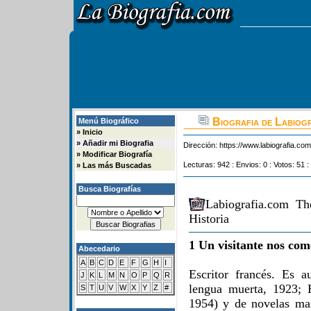
Biografia de Labiog
Menú Biográfico
»
Inicio
»
Añadir mi Biografia
Dirección:
https://www.labiografia.co
»
Modificar Biografía
Lecturas: 942 : Envios: 0 : Votos: 51 :
»
Las más Buscadas
Busca Biografías
Labiografia.com Th
Historia
1 Un visitante nos com
Abecedario
A
B
C
D
E
F
G
H
I
Escritor francés. Es a
J
K
L
M
N
O
P
Q
R
lengua muerta, 1923; H
S
T
U
V
W
X
Y
Z
#
1954) y de novelas mar