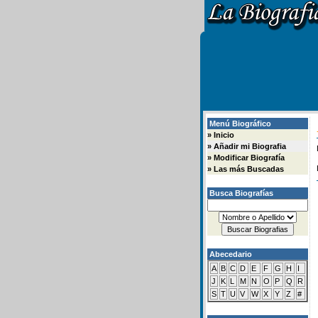
Menú Biográfico
»
Inicio
»
Añadir mi Biografia
»
Modificar Biografía
»
Las más Buscadas
Busca Biografías
Abecedario
A
B
C
D
E
F
G
H
I
J
K
L
M
N
O
P
Q
R
S
T
U
V
W
X
Y
Z
#