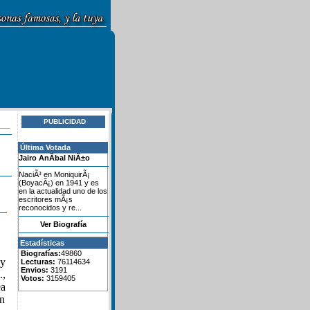
PUBLICIDAD
Última Votada
Jairo AnÃ­bal NiÃ±o
NaciÃ³ en MoniquirÃ¡
(BoyacÃ¡) en 1941 y es
en la actualidad uno de los
escritores mÃ¡s
reconocidos y re...
Ver Biografía
Estadísticas
Biografías:
49860
 y
Lecturas:
76114634
Envios:
3191
.,
Votos:
3159405
ea
on