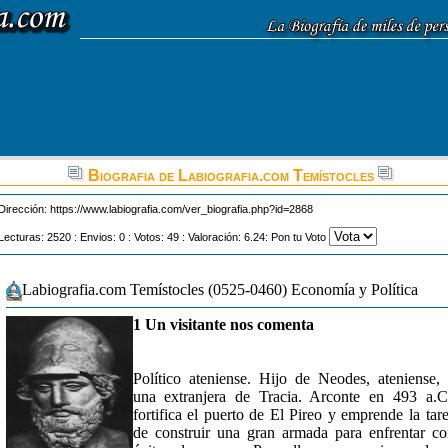
Biografia de Labiografia.com Temístocles
Dirección:
https://www.labiografia.com/ver_biografia.php?id=2868
Lecturas: 2520 : Envios: 0 : Votos: 49 : Valoración: 6.24: Pon tu Voto
Labiografia.com Temístocles (0525-0460) Economía y Política
1 Un visitante nos comenta
Político ateniense. Hijo de Neodes, ateniense,
una extranjera de Tracia. Arconte en 493 a.C
fortifica el puerto de El Pireo y emprende la tar
de construir una gran armada para enfrentar c