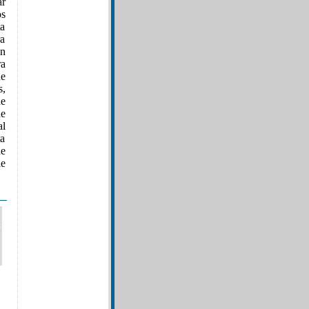
ar
os
ta
ra
ón
ra
e
s,
de
de
al
ta
de
le