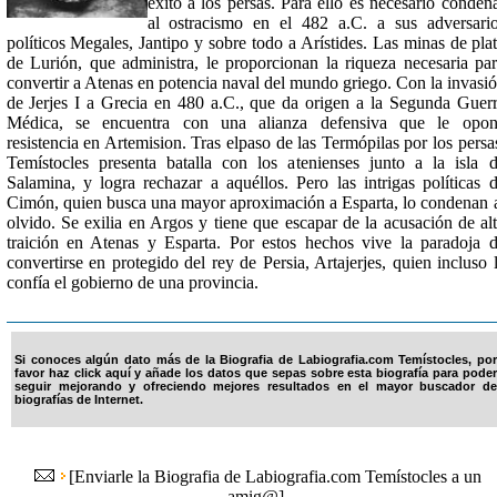
éxito a los persas. Para ello es necesario conden
al ostracismo en el 482 a.C. a sus adversari
políticos Megales, Jantipo y sobre todo a Arístides. Las minas de pla
de Lurión, que administra, le proporcionan la riqueza necesaria pa
convertir a Atenas en potencia naval del mundo griego. Con la invasi
de Jerjes I a Grecia en 480 a.C., que da origen a la Segunda Guer
Médica, se encuentra con una alianza defensiva que le opon
resistencia en Artemision. Tras elpaso de las Termópilas por los persa
Temístocles presenta batalla con los atenienses junto a la isla 
Salamina, y logra rechazar a aquéllos. Pero las intrigas políticas 
Cimón, quien busca una mayor aproximación a Esparta, lo condenan 
olvido. Se exilia en Argos y tiene que escapar de la acusación de al
traición en Atenas y Esparta. Por estos hechos vive la paradoja 
convertirse en protegido del rey de Persia, Artajerjes, quien incluso 
confía el gobierno de una provincia.
Si conoces algún dato más de la Biografia de Labiografia.com Temístocles, por
favor haz click aquí y añade los datos que sepas sobre esta biografía para poder
seguir mejorando y ofreciendo mejores resultados en el mayor buscador de
biografías de Internet.
[
Enviarle la Biografia de Labiografia.com Temístocles a un
amig@
]