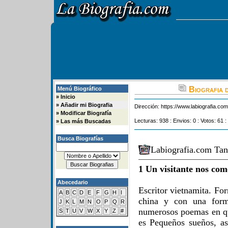
Biografia 
Menú Biográfico
»
Inicio
»
Añadir mi Biografia
Dirección:
https://www.labiografia.co
»
Modificar Biografía
Lecturas: 938 : Envios: 0 : Votos: 61 :
»
Las más Buscadas
Busca Biografías
Labiografia.com Tan
1 Un visitante nos com
Abecedario
Escritor vietnamita. For
A
B
C
D
E
F
G
H
I
china y con una forma
J
K
L
M
N
O
P
Q
R
numerosos poemas en qu
S
T
U
V
W
X
Y
Z
#
es Pequeños sueños, as