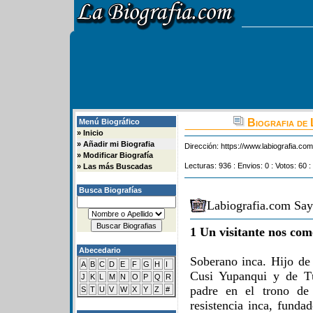
Biografia de 
Menú Biográfico
»
Inicio
»
Añadir mi Biografia
Dirección:
https://www.labiografia.co
»
Modificar Biografía
Lecturas: 936 : Envios: 0 : Votos: 60 :
»
Las más Buscadas
Busca Biografías
Labiografia.com Say
1 Un visitante nos com
Abecedario
Soberano inca. Hijo d
A
B
C
D
E
F
G
H
I
Cusi Yupanqui y de T
J
K
L
M
N
O
P
Q
R
padre en el trono de
S
T
U
V
W
X
Y
Z
#
resistencia inca, fund