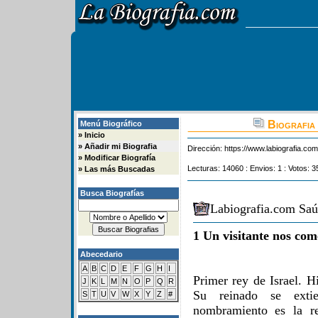
Biografia 
Menú Biográfico
»
Inicio
»
Añadir mi Biografia
Dirección:
https://www.labiografia.co
»
Modificar Biografía
Lecturas: 14060 : Envios: 1 : Votos: 3
»
Las más Buscadas
Busca Biografías
Labiografia.com Saú
1 Un visitante nos com
Abecedario
A
B
C
D
E
F
G
H
I
Primer rey de Israel. H
J
K
L
M
N
O
P
Q
R
Su reinado se exti
S
T
U
V
W
X
Y
Z
#
nombramiento es la re