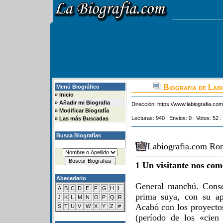
Biografia de Lab
Menú Biográfico
»
Inicio
»
Añadir mi Biografia
Dirección:
https://www.labiografia.co
»
Modificar Biografía
Lecturas: 940 : Envios: 0 : Votos: 52 :
»
Las más Buscadas
Busca Biografías
Labiografia.com Ron
1 Un visitante nos com
Abecedario
General manchú. Conse
A
B
C
D
E
F
G
H
I
prima suya, con su ap
J
K
L
M
N
O
P
Q
R
Acabó con los proyecto
S
T
U
V
W
X
Y
Z
#
(período de los «cien