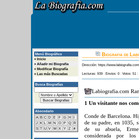
Biografia de Lab
Menú Biográfico
»
Inicio
»
Añadir mi Biografia
Dirección:
https://www.labiografia.co
»
Modificar Biografía
Lecturas: 939 : Envios: 0 : Votos: 51 :
»
Las más Buscadas
Busca Biografías
Labiografia.com Ram
1 Un visitante nos com
Abecedario
Conde de Barcelona. Hi
A
B
C
D
E
F
G
H
I
de su padre, en 1035, s
J
K
L
M
N
O
P
Q
R
de su abuela, Ermes
S
T
U
V
W
X
Y
Z
#
considerada por los