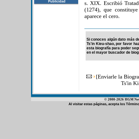
Publicidad
s. XIX. Escribió Trata
(1274), que constituy
aparece el cero.
Si conoces algún dato más de
Ts'in Kieu-shao, por favor ha
esta biografía para poder se
en el mayor buscador de biogr
[
Enviarle la Biogr
Ts'in K
© 2000-2026 HGM Netwo
Al visitar estas páginas, acepta los
Término