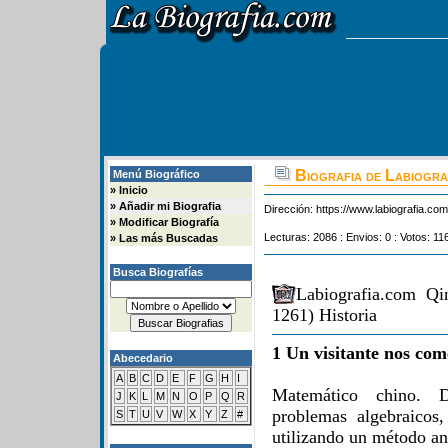
Biografia de Labiograf
Menú Biográfico
»
Inicio
»
Añadir mi Biografia
Dirección:
https://www.labiografia.co
»
Modificar Biografía
Lecturas: 2086 : Envios: 0 : Votos: 11
»
Las más Buscadas
Busca Biografías
Labiografia.com Qi
1261) Historia
1 Un visitante nos com
Abecedario
A
B
C
D
E
F
G
H
I
Matemático chino. D
J
K
L
M
N
O
P
Q
R
problemas algebraicos
S
T
U
V
W
X
Y
Z
#
utilizando un método an