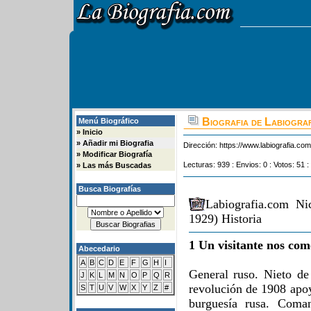
Biografia de Labiogra
Menú Biográfico
»
Inicio
»
Añadir mi Biografia
Dirección:
https://www.labiografia.co
»
Modificar Biografía
Lecturas: 939 : Envios: 0 : Votos: 51 :
»
Las más Buscadas
Busca Biografías
Labiografia.com Ni
1929) Historia
1 Un visitante nos com
Abecedario
A
B
C
D
E
F
G
H
I
General ruso. Nieto de 
J
K
L
M
N
O
P
Q
R
revolución de 1908 apoy
S
T
U
V
W
X
Y
Z
#
burguesía rusa. Coman