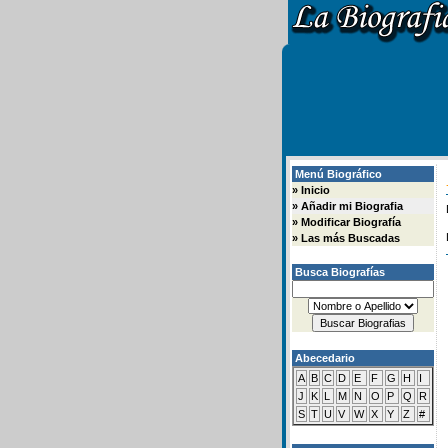
Menú Biográfico
»
Inicio
»
Añadir mi Biografia
»
Modificar Biografía
»
Las más Buscadas
Busca Biografías
Abecedario
A
B
C
D
E
F
G
H
I
J
K
L
M
N
O
P
Q
R
S
T
U
V
W
X
Y
Z
#