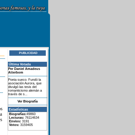
PUBLICIDAD
Última Votada
Per Daniel Amadeus
Atterbom
Poeta sueco. Fundó la
asociación Aurora, que
divulgó las tesis del
romanticismo alemán a
través de s...
Ver Biografía
os
Estadísticas
la
Biografías:
49860
Lecturas:
76114634
es
Envios:
3191
Votos:
3159405