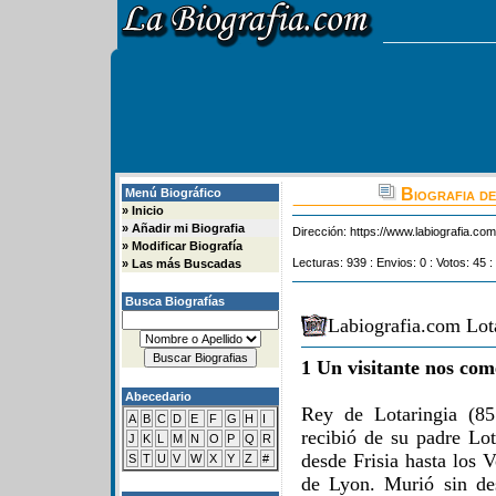
Biografia de
Menú Biográfico
»
Inicio
»
Añadir mi Biografia
Dirección:
https://www.labiografia.co
»
Modificar Biografía
Lecturas: 939 : Envios: 0 : Votos: 45 :
»
Las más Buscadas
Busca Biografías
Labiografia.com Lota
1 Un visitante nos com
Abecedario
Rey de Lotaringia (85
A
B
C
D
E
F
G
H
I
recibió de su padre Lot
J
K
L
M
N
O
P
Q
R
desde Frisia hasta los 
S
T
U
V
W
X
Y
Z
#
de Lyon. Murió sin de