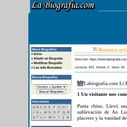
Biografia de L
Menú Biográfico
»
Inicio
»
Añadir mi Biografia
Dirección:
https://www.labiografia.co
»
Modificar Biografía
Lecturas: 943 : Envios: 0 : Votos: 69 :
»
Las más Buscadas
Busca Biografías
Labiografia.com Li 
1 Un visitante nos com
Abecedario
Poeta chino. Llevó un
A
B
C
D
E
F
G
H
I
sublevación de An Lu
J
K
L
M
N
O
P
Q
R
placeres y la vanidad d
S
T
U
V
W
X
Y
Z
#