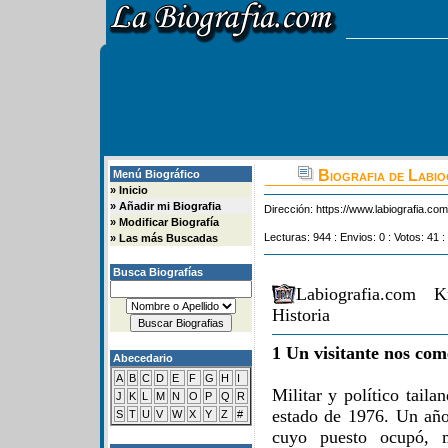
Biografia de Labi
Menú Biográfico
»
Inicio
»
Añadir mi Biografia
Dirección:
https://www.labiografia.co
»
Modificar Biografía
Lecturas: 944 : Envios: 0 : Votos: 41 :
»
Las más Buscadas
Busca Biografías
Labiografia.com 
Historia
1 Un visitante nos com
Abecedario
A
B
C
D
E
F
G
H
I
Militar y político tail
J
K
L
M
N
O
P
Q
R
estado de 1976. Un año
S
T
U
V
W
X
Y
Z
#
cuyo puesto ocupó, m