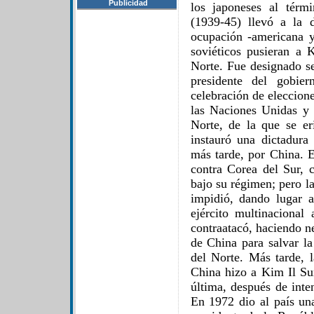
Publicidad
los japoneses al tér
(1939-45) llevó a la 
ocupación -americana y 
soviéticos pusieran a
Norte. Fue designado se
presidente del gobier
celebración de eleccion
las Naciones Unidas y
Norte, de la que se er
instauró una dictadur
más tarde, por China. 
contra Corea del Sur, c
bajo su régimen; pero l
impidió, dando lugar 
ejército multinacional
contraatacó, haciendo ne
de China para salvar la
del Norte. Más tarde, l
China hizo a Kim Il Sun
última, después de inte
En 1972 dio al país un