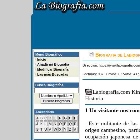
Biografia de Labiogr
Menú Biográfico
»
Inicio
»
Añadir mi Biografia
Dirección:
https://www.labiografia.co
»
Modificar Biografía
Lecturas: 937 : Envios: 0 : Votos: 41 :
»
Las más Buscadas
Busca Biografías
Labiografia.com Ki
Historia
1 Un visitante nos com
Abecedario
A
B
C
D
E
F
G
H
I
. Este militante de la
J
K
L
M
N
O
P
Q
R
origen campesino, parti
S
T
U
V
W
X
Y
Z
#
ocupación japonesa de