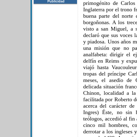
Publicidad
primogénito de Carlos
Inglaterra por el trono 
buena parte del norte 
borgoñonas. A los trec
visto a san Miguel, a 
declaró que sus voces l
y piadosa. Unos años má
una misión que no pa
analfabeta: dirigir el 
delfín en Reims y expul
viajó hasta Vaucouleu
tropas del príncipe Car
meses, el asedio de O
delicada situación franc
Chinon, localidad a l
facilitada por Roberto 
acerca del carácter d
Ingres) Éste, no sin 
teólogos, accedió al fin
cinco mil hombres, c
derrotar a los ingleses 