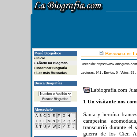
Biografia de L
Menú Biográfico
»
Inicio
»
Añadir mi Biografia
Dirección:
https://www.labiografia.co
»
Modificar Biografía
Lecturas: 941 : Envios: 0 : Votos: 53 :
»
Las más Buscadas
Busca Biografías
Labiografia.com Jua
1 Un visitante nos com
Abecedario
Santa y heroína france
A
B
C
D
E
F
G
H
I
campesina acomodada
J
K
L
M
N
O
P
Q
R
transcurrió durante el 
S
T
U
V
W
X
Y
Z
#
guerra de los Cien Añ