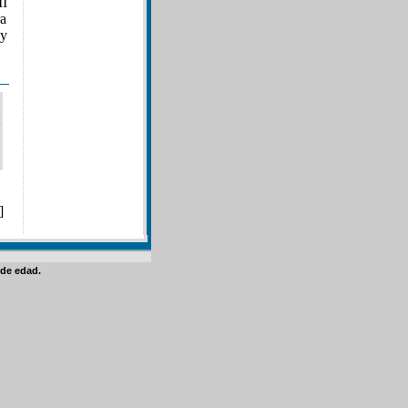
II
ra
 y
]
de edad.