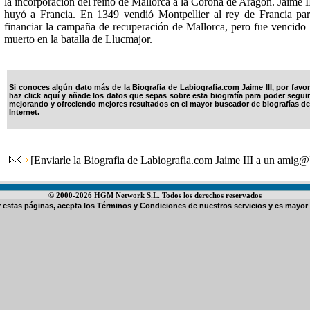
la incorporación del reino de Mallorca a la Corona de Aragón. Jaime I
huyó a Francia. En 1349 vendió Montpellier al rey de Francia pa
financiar la campaña de recuperación de Mallorca, pero fue vencido
muerto en la batalla de Llucmajor.
Si conoces algún dato más de la Biografia de Labiografia.com Jaime III, por favor
haz click aquí y añade los datos que sepas sobre esta biografía para poder seguir
mejorando y ofreciendo mejores resultados en el mayor buscador de biografías de
Internet.
[
Enviarle la Biografia de Labiografia.com Jaime III a un amig@
© 2000-2026 HGM Network S.L. Todos los derechos reservados
ar estas páginas, acepta los
Términos y Condiciones de nuestros servicios
y es mayor 