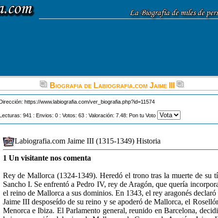
Biografia de Labiografia.com Jaime III
Dirección:
https://www.labiografia.com/ver_biografia.php?id=11574
Lecturas: 941 : Envios: 0 : Votos: 63 : Valoración: 7.48: Pon tu Voto
Labiografia.com Jaime III (1315-1349) Historia
1 Un visitante nos comenta
Rey de Mallorca (1324-1349). Heredó el trono tras la muerte de su t
Sancho I. Se enfrentó a Pedro IV, rey de Aragón, que quería incorpor
el reino de Mallorca a sus dominios. En 1343, el rey aragonés declaró
Jaime III desposeído de su reino y se apoderó de Mallorca, el Roselló
Menorca e Ibiza. El Parlamento general, reunido en Barcelona, decid