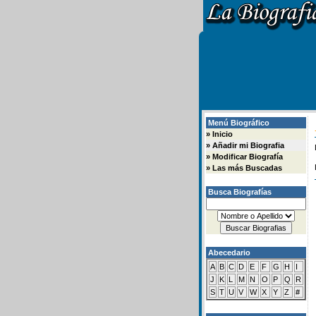
Menú Biográfico
»
Inicio
»
Añadir mi Biografia
»
Modificar Biografía
»
Las más Buscadas
Busca Biografías
Abecedario
A
B
C
D
E
F
G
H
I
J
K
L
M
N
O
P
Q
R
S
T
U
V
W
X
Y
Z
#