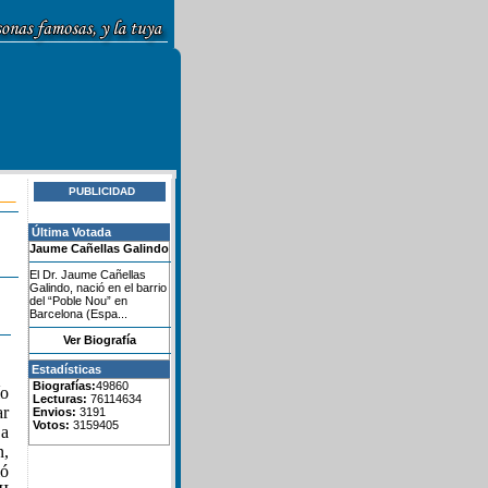
PUBLICIDAD
Última Votada
Jaume Cañellas Galindo
El Dr. Jaume Cañellas
Galindo, nació en el barrio
del “Poble Nou” en
Barcelona (Espa...
Ver Biografía
Estadísticas
Biografías:
49860
ío
Lecturas:
76114634
ar
Envios:
3191
Votos:
3159405
 a
n,
ió