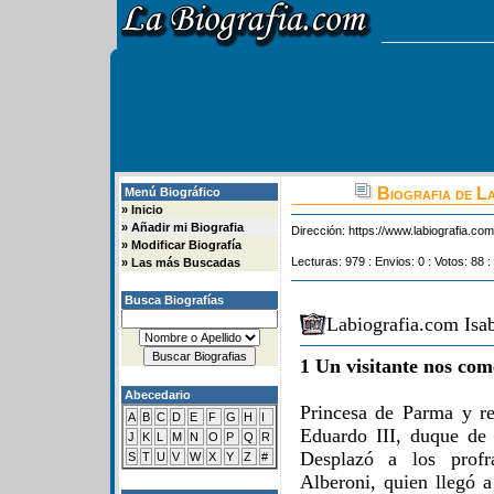
Biografia de La
Menú Biográfico
»
Inicio
»
Añadir mi Biografia
Dirección:
https://www.labiografia.co
»
Modificar Biografía
Lecturas: 979 : Envios: 0 : Votos: 88 :
»
Las más Buscadas
Busca Biografías
Labiografia.com Isab
1 Un visitante nos com
Abecedario
Princesa de Parma y r
A
B
C
D
E
F
G
H
I
Eduardo III, duque de
J
K
L
M
N
O
P
Q
R
Desplazó a los profr
S
T
U
V
W
X
Y
Z
#
Alberoni, quien llegó a