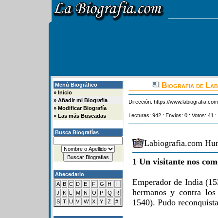
Biografia de Lab
Menú Biográfico
»
Inicio
»
Añadir mi Biografia
Dirección:
https://www.labiografia.co
»
Modificar Biografía
Lecturas: 942 : Envios: 0 : Votos: 41 :
»
Las más Buscadas
Busca Biografías
Labiografia.com Hum
1 Un visitante nos com
Abecedario
Emperador de India (15
A
B
C
D
E
F
G
H
I
hermanos y contra los
J
K
L
M
N
O
P
Q
R
1540). Pudo reconquista
S
T
U
V
W
X
Y
Z
#