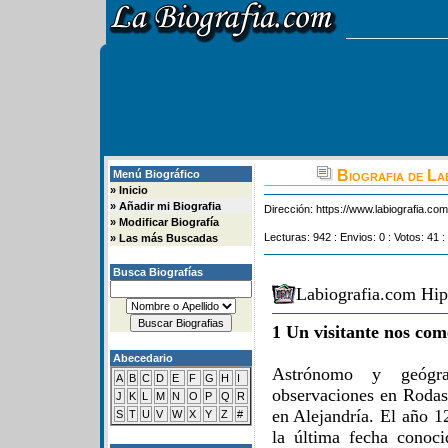
Biografia de La
Menú Biográfico
»
Inicio
»
Añadir mi Biografia
Dirección:
https://www.labiografia.co
»
Modificar Biografía
Lecturas: 942 : Envios: 0 : Votos: 41 :
»
Las más Buscadas
Busca Biografías
Labiografia.com Hip
1 Un visitante nos com
Abecedario
Astrónomo y geógr
A
B
C
D
E
F
G
H
I
observaciones en Rodas
J
K
L
M
N
O
P
Q
R
en Alejandría. El año 1
S
T
U
V
W
X
Y
Z
#
la última fecha conoci