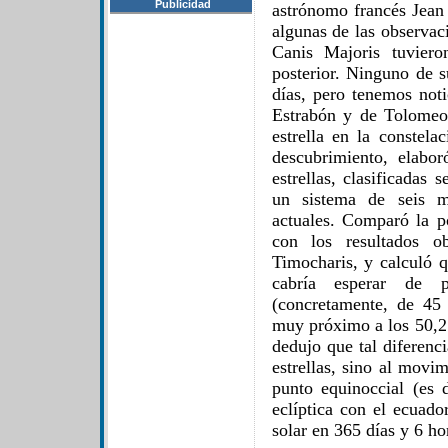
Publicidad
astrónomo francés Jea
algunas de las observac
Canis Majoris tuviero
posterior. Ninguno de s
días, pero tenemos noti
Estrabón y de Tolomeo
estrella en la constela
descubrimiento, elabo
estrellas, clasificadas
un sistema de seis ma
actuales. Comparó la po
con los resultados o
Timocharis, y calculó q
cabría esperar de p
(concretamente, de 45
muy próximo a los 50,2
dedujo que tal diferenc
estrellas, sino al movi
punto equinoccial (es d
eclíptica con el ecuado
solar en 365 días y 6 ho