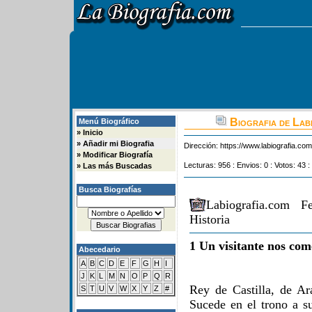
Biografia de Labi
Menú Biográfico
»
Inicio
»
Añadir mi Biografia
Dirección:
https://www.labiografia.co
»
Modificar Biografía
Lecturas: 956 : Envios: 0 : Votos: 43 :
»
Las más Buscadas
Busca Biografías
Labiografia.com F
Historia
1 Un visitante nos com
Abecedario
A
B
C
D
E
F
G
H
I
J
K
L
M
N
O
P
Q
R
Rey de Castilla, de A
S
T
U
V
W
X
Y
Z
#
Sucede en el trono a su