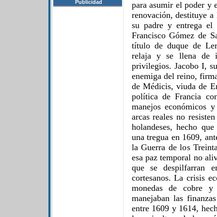
Publicidad
para asumir el poder y 
renovación, destituye a
su padre y entrega el
Francisco Gómez de Sa
título de duque de Le
relaja y se llena de 
privilegios. Jacobo I, s
enemiga del reino, firm
de Médicis, viuda de En
política de Francia c
manejos económicos y 
arcas reales no resiste
holandeses, hecho que 
una tregua en 1609, ant
la Guerra de los Trein
esa paz temporal no aliv
que se despilfarran e
cortesanos. La crisis e
monedas de cobre y 
manejaban las finanzas
entre 1609 y 1614, hec