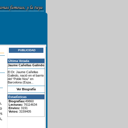
PUBLICIDAD
Última Votada
Jaume Cañellas Galindo
El Dr. Jaume Cañellas
Galindo, nació en el barrio
del “Poble Nou” en
Barcelona (Espa...
Ver Biografía
Estadísticas
Biografías:
49860
s.
Lecturas:
76114634
ro
Envios:
3191
Votos:
3159405
es
s,