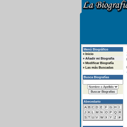
Menú Biográfico
»
Inicio
»
Añadir mi Biografia
»
Modificar Biografía
»
Las más Buscadas
Busca Biografías
Abecedario
A
B
C
D
E
F
G
H
I
J
K
L
M
N
O
P
Q
R
S
T
U
V
W
X
Y
Z
#