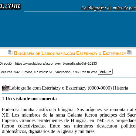
Biografia de Labiografia.com Esterházy o Eszterházy
Dirección:
https://www.labiografia.com/ver_biografia.php?id=10133
Lecturas: 942 : Envios: 0 : Votos: 51 : Valoración: 7.96: Pon tu Voto
Labiografia.com Esterházy o Eszterházy (0000-0000) Historia
1 Un visitante nos comenta
Poderosa familia aristócrata húngara. Sus orígenes se remontan al 
XII. Los miembros de la rama Galanta fueron príncipes del Sac
Imperio. Grandes terratenientes de Hungría, en 1945 sus propiedad
fueron colectivizadas. Entre sus miembros destacaron político
diplomáticos, dignatarios de la Iglesia y militares.