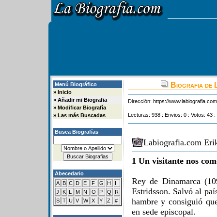
Biografia de 
Menú Biográfico
»
Inicio
»
Añadir mi Biografia
Dirección:
https://www.labiografia.co
»
Modificar Biografía
Lecturas: 938 : Envios: 0 : Votos: 43 :
»
Las más Buscadas
Busca Biografías
Labiografia.com Eri
1 Un visitante nos com
Abecedario
Rey de Dinamarca (109
A
B
C
D
E
F
G
H
I
Estridsson. Salvó al paí
J
K
L
M
N
O
P
Q
R
hambre y consiguió que
S
T
U
V
W
X
Y
Z
#
en sede episcopal.