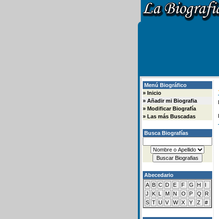
Menú Biográfico
»
Inicio
»
Añadir mi Biografia
»
Modificar Biografía
»
Las más Buscadas
Busca Biografías
Abecedario
A
B
C
D
E
F
G
H
I
J
K
L
M
N
O
P
Q
R
S
T
U
V
W
X
Y
Z
#