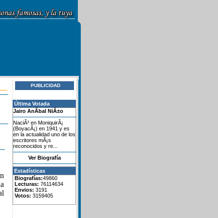
PUBLICIDAD
Última Votada
Jairo AnÃ­bal NiÃ±o
NaciÃ³ en MoniquirÃ¡
(BoyacÃ¡) en 1941 y es
en la actualidad uno de los
escritores mÃ¡s
reconocidos y re...
Ver Biografía
Estadísticas
en
Biografías:
49860
da
Lecturas:
76114634
Envios:
3191
al
Votos:
3159405