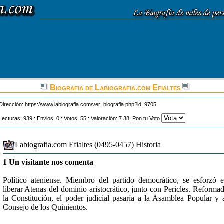
Biografia de Labiografia.com Efialtes
Dirección:
https://www.labiografia.com/ver_biografia.php?id=9705
Lecturas: 939 : Envios: 0 : Votos: 55 : Valoración: 7.38: Pon tu Voto
Labiografia.com Efialtes (0495-0457) Historia
1 Un visitante nos comenta
Político ateniense. Miembro del partido democrático, se esforzó 
liberar Atenas del dominio aristocrático, junto con Pericles. Reforma
la Constitución, el poder judicial pasaría a la Asamblea Popular y 
Consejo de los Quinientos.