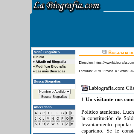
Biografia de
Menú Biográfico
»
Inicio
»
Añadir mi Biografia
Dirección:
https://www.labiografia.co
»
Modificar Biografía
Lecturas: 2679 : Envios: 0 : Votos: 20
»
Las más Buscadas
Busca Biografías
Labiografia.com Clís
1 Un visitante nos com
Abecedario
Político ateniense. Luc
A
B
C
D
E
F
G
H
I
la constitución de Sol
J
K
L
M
N
O
P
Q
R
levantamiento popular 
S
T
U
V
W
X
Y
Z
#
espartano. Se le cons