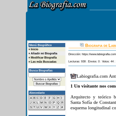
Biografia de Lab
Menú Biográfico
»
Inicio
»
Añadir mi Biografia
Dirección:
https://www.labiografia.co
»
Modificar Biografía
Lecturas: 938 : Envios: 0 : Votos: 44 :
»
Las más Buscadas
Busca Biografías
Labiografia.com Ant
1 Un visitante nos com
Abecedario
Arquitecto y teórico b
A
B
C
D
E
F
G
H
I
Santa Sofía de Constant
J
K
L
M
N
O
P
Q
R
esquema longitudinal con
S
T
U
V
W
X
Y
Z
#