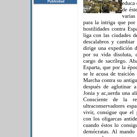
Publicidad
educa 
de ést
varias
para la intriga que por
hostilidades contra Esp
liga con las ciudades d
descalabros y cambiar 
dirige una expedición 
por su vida disoluta, 
cargo de sacrílego. Ab
Esparta, que por la épo
se le acusa de traició
Marcha contra su antigu
después de aglutinar a
Jonia y ac,uerda una al
Consciente de la ret
ultraconservadores esp
vivir, consigue que el
con los oligarcas antid
cuando éstos lo consigu
demócratas. Al mando 