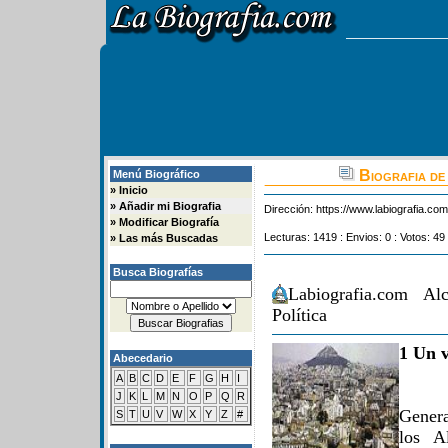
Biografia de
Menú Biográfico
»
Inicio
»
Añadir mi Biografia
Dirección:
https://www.labiografia.co
»
Modificar Biografía
Lecturas: 1419 : Envios: 0 : Votos: 49
»
Las más Buscadas
Busca Biografías
Labiografia.com Al
Política
1 Un v
Abecedario
A
B
C
D
E
F
G
H
I
J
K
L
M
N
O
P
Q
R
Genera
S
T
U
V
W
X
Y
Z
#
los A