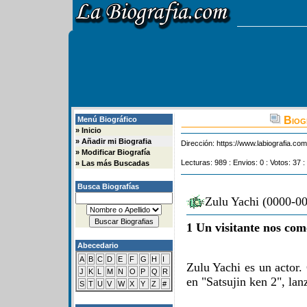
Biogr
Menú Biográfico
»
Inicio
»
Añadir mi Biografia
Dirección:
https://www.labiografia.co
»
Modificar Biografía
Lecturas: 989 : Envios: 0 : Votos: 37 :
»
Las más Buscadas
Busca Biografías
Zulu Yachi (0000-00
1 Un visitante nos com
Abecedario
A
B
C
D
E
F
G
H
I
Zulu Yachi es un actor.
J
K
L
M
N
O
P
Q
R
en "Satsujin ken 2", la
S
T
U
V
W
X
Y
Z
#