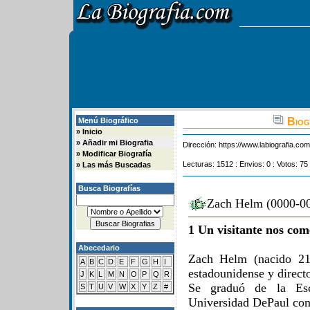
Biog
Menú Biográfico
»
Inicio
»
Añadir mi Biografia
Dirección:
https://www.labiografia.co
»
Modificar Biografía
Lecturas: 1512 : Envios: 0 : Votos: 75
»
Las más Buscadas
Busca Biografías
Zach Helm (0000-00
1 Un visitante nos com
Abecedario
Zach Helm (nacido 21
A
B
C
D
E
F
G
H
I
estadounidense y directo
J
K
L
M
N
O
P
Q
R
Se graduó de la Es
S
T
U
V
W
X
Y
Z
#
Universidad DePaul con 