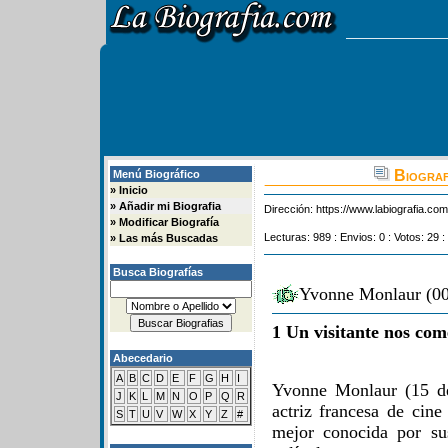
Biograf
Menú Biográfico
»
Inicio
»
Añadir mi Biografia
Dirección:
https://www.labiografia.co
»
Modificar Biografía
Lecturas: 989 : Envios: 0 : Votos: 29 :
»
Las más Buscadas
Busca Biografías
Yvonne Monlaur (00
1 Un visitante nos com
Abecedario
A
B
C
D
E
F
G
H
I
Yvonne Monlaur (15 de
J
K
L
M
N
O
P
Q
R
actriz francesa de cin
S
T
U
V
W
X
Y
Z
#
mejor conocida por su