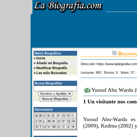
Biografi
Menú Biográfico
»
Inicio
»
Añadir mi Biografia
Dirección:
https://www.labiografia.co
»
Modificar Biografía
Lecturas: 992 : Envios: 0 : Votos: 37 :
»
Las más Buscadas
Busca Biografías
Yussuf Abu Warda (
1 Un visitante nos com
Abecedario
A
B
C
D
E
F
G
H
I
Yussuf Abu-Warda es 
J
K
L
M
N
O
P
Q
R
(2009), Kedma (2002) y
S
T
U
V
W
X
Y
Z
#